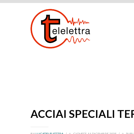
ACCIAI SPECIALI TER
BY
LUCATELELETTRA
/
GIOVEDÌ, 11 DICEMBRE 2025
/
PUBL