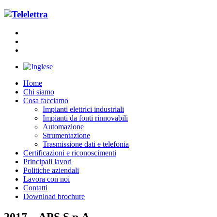
Home
Chi siamo
Cosa facciamo
Impianti elettrici industriali
Impianti da fonti rinnovabili
Automazione
Strumentazione
Trasmissione dati e telefonia
Certificazioni e riconoscimenti
Principali lavori
Politiche aziendali
Lavora con noi
Contatti
Download brochure